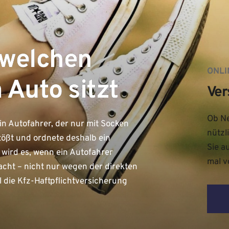
 welchen
ONLI
Auto sitzt
Ver
Ob Ne
in Autofahrer, der nur mit Socken
nützl
stößt und ordnete deshalb ein
Sie a
wird es, wenn ein Autofahrer
mal v
cht – nicht nur wegen der direkten
l die Kfz-Haftpflichtversicherung