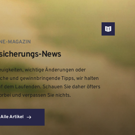
NE-MAGAZIN
sicherungs-News
uigkeiten, wichtige Änderungen oder 
iche und gewinnbringende Tipps, wir halten 
uf dem Laufenden. Schauen Sie daher öfters 
orbei und verpassen Sie nichts.
Alle Artikel