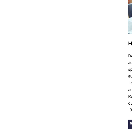
H
D
a
sp
au
J
a
R
d
1