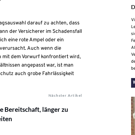
D
Vi
ragsauswahl darauf zu achten, dass
L
kann der Versicherer im Schadensfall
si
ich eine rote Ampel oder ein
Fe
 verursacht. Auch wenn die
A
V
mit dem Vorwurf konfrontiert wird,
d
ältnissen angepasst war, ist man
be
schutz auch grobe Fahrlässigkeit
Nächster Artikel
 Bereitschaft, länger zu
iten